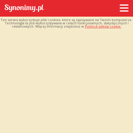
Ten serwis wykorzystuje pliki cookies, które są zapisywane na Twoim komputerze.
Technologia ta jest wykorzystywana w celach funkcjonalnych, statystycznych i
reklamowych. Więcej informacji znajdziesz w
Polityce plików cookie.