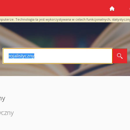
mputerze. Technologia ta jest wykorzystywana w celach funkcjonalnych, statystyczn
ny
yczny