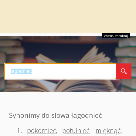
Wiem, zamknij
Synonimy do słowa łagodnieć
1.
pokornieć
,
potulnieć
,
mięknąć
,