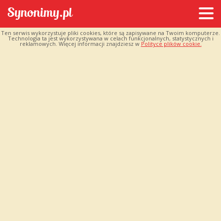
Ten serwis wykorzystuje pliki cookies, które są zapisywane na Twoim komputerze.
Technologia ta jest wykorzystywana w celach funkcjonalnych, statystycznych i
reklamowych. Więcej informacji znajdziesz w
Polityce plików cookie.