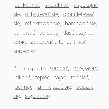
delikatnieć
,
subtelnieć
,
uspokajać
się
,
mitygować się
,
opamiętywać
się
,
reflektować się
,
hamować się
,
panować nad sobą
,
kłaść uszy po
sobie
,
spuszczać z tonu
,
tracić
surowość
2.
słabnąć
,
przygasać
,
np. o upale, bólu
niknąć
,
tępieć
,
tajać
,
topnieć
,
cichnąć
,
zmniejszać się
,
uciszać
się
,
stępiać się