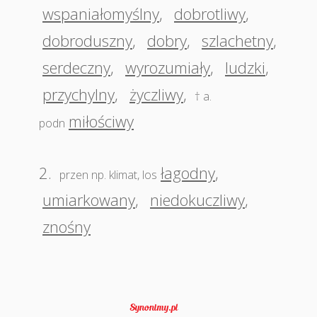
wspaniałomyślny
,
dobrotliwy
,
dobroduszny
,
dobry
,
szlachetny
,
serdeczny
,
wyrozumiały
,
ludzki
,
przychylny
,
życzliwy
,
† a.
miłościwy
podn
2.
łagodny
,
przen np. klimat, los
umiarkowany
,
niedokuczliwy
,
znośny