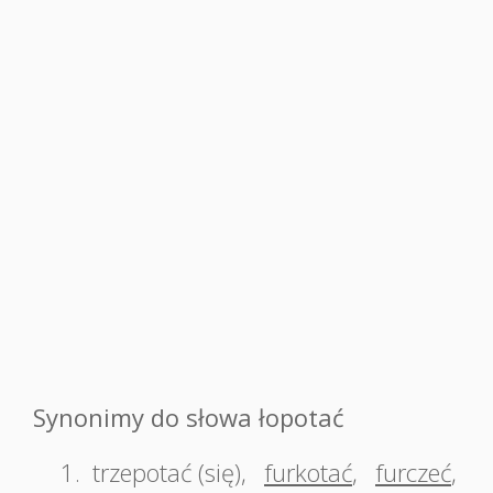
Synonimy do słowa łopotać
1.
trzepotać (się)
,
furkotać
,
furczeć
,