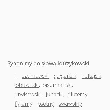
Synonimy do słowa łotrzykowski
1.
szelmowski
,
gałgański
,
hultajski
,
łobuzerski
,
bisurmański
,
urwisowski
,
junacki
,
filuterny
,
figlarny
,
psotny
,
swawolny
,