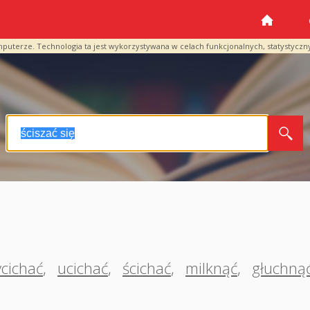
mputerze. Technologia ta jest wykorzystywana w celach funkcjonalnych, statystyczn
ycichać
,
ucichać
,
ścichać
,
milknąć
,
głuchną