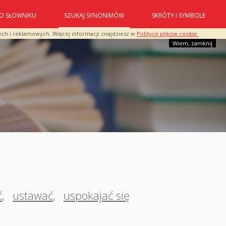
O SŁOWNIKU
SZUKAJ SYNONIMÓW
SKRÓTY I SYMBOLE
ych i reklamowych. Więcej informacji znajdziesz w
Polityce plików cookie.
Wiem, zamknij
ć
,
ustawać
,
uspokajać się