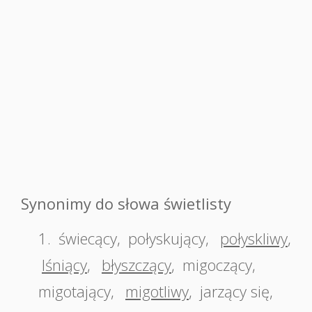
Synonimy do słowa świetlisty
1.
świecący
,
połyskujący
,
połyskliwy
,
lśniący
,
błyszczący
,
migoczący
,
migotający
,
migotliwy
,
jarzący się
,