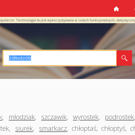
mputerze. Technologia ta jest wykorzystywana w celach funkcjonalnych, statystyczn
k
,
młodziak
,
szczawik
,
wyrostek
,
podrostek
tek
,
siurek
,
smarkacz
,
chłoptaś
,
chłoptyś
,
c