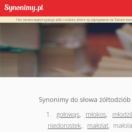
Ten serwis wykorzystuje pliki cookies, które są zapisywane na Twoim ko
Synonimy do słowa żółtodziób
1.
gołowąs
,
młokos
,
młodzi
niedorostek
,
małolat
,
małola