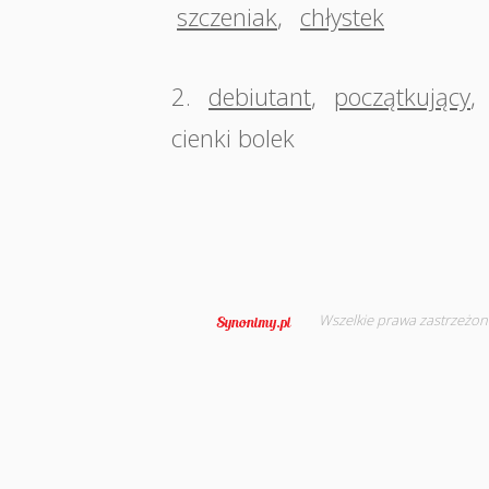
szczeniak
,
chłystek
2.
debiutant
,
początkujący
,
cienki bolek
Wszelkie prawa zastrzeżon