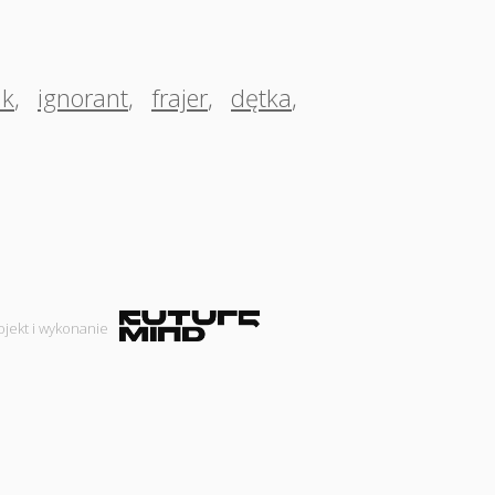
uk
,
ignorant
,
frajer
,
dętka
,
ojekt i wykonanie