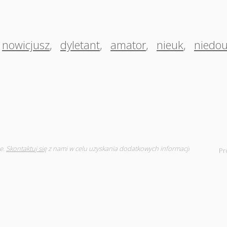
nowicjusz
,
dyletant
,
amator
,
nieuk
,
niedo
e.
Skontaktuj się
z nami w celu uzyskania dodatkowych informacji
Pr