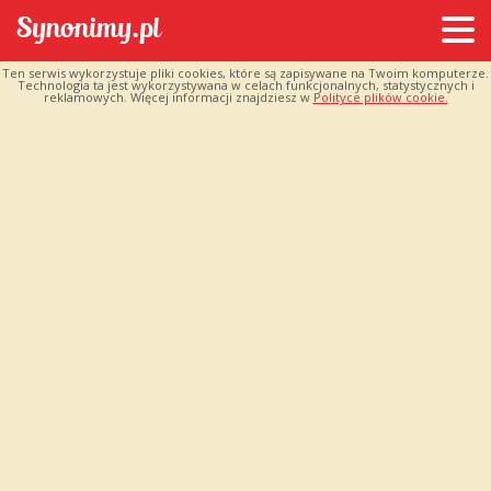
Ten serwis wykorzystuje pliki cookies, które są zapisywane na Twoim komputerze.
Technologia ta jest wykorzystywana w celach funkcjonalnych, statystycznych i
reklamowych. Więcej informacji znajdziesz w
Polityce plików cookie.