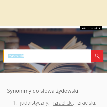
Wiem, zamknij
Synonimy do słowa żydowski
1.
judaistyczny
,
izraelicki
,
izraelski
,