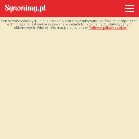
Ten serwis wykorzystuje pliki cookies, które są zapisywane na Twoim komputerze.
Technologia ta jest wykorzystywana w celach funkcjonalnych, statystycznych i
reklamowych. Więcej informacji znajdziesz w
Polityce plików cookie.