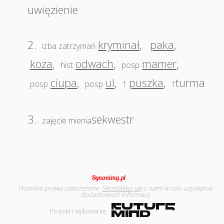
uwięzienie
2.
kryminał
,
paka
,
izba zatrzymań
koza
,
odwach
,
mamer
,
hist
posp
ciupa
,
ul
,
puszka
,
turma
posp
posp
†
†
3.
sekwestr
zajęcie mienia
Wszelkie prawa zastrzeżone.
Skontaktuj się
z nami w celu uzyskania
dodatkowych informacji
Projekt i wykonanie