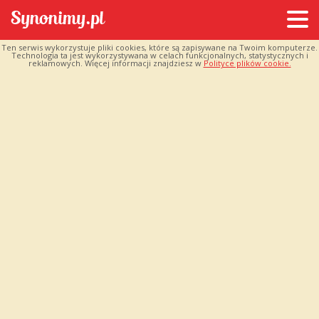
Ten serwis wykorzystuje pliki cookies, które są zapisywane na Twoim komputerze.
Technologia ta jest wykorzystywana w celach funkcjonalnych, statystycznych i
reklamowych. Więcej informacji znajdziesz w
Polityce plików cookie.