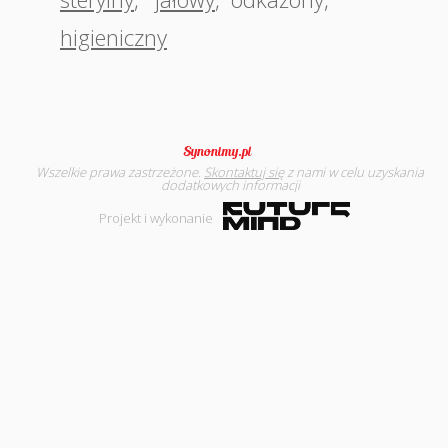
higieniczny
Wszelkie prawa zastrzeżone.
Skontaktuj się
z nami w celu uzyskania
dodatkowych informacji
Projekt i wykonanie