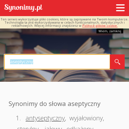
Ten serwis wykorzystuje pliki cookies, które są zapisywane na Twoim komputerze.
Technologia ta jest wykorzystywana w celach funkcjonalnych, statystycznych i
reklamowych. Więcej informacji znajdziesz w
Polityce plików cookie.
Wiem, zamknij
Synonimy do słowa aseptyczny
1.
antyseptyczny
,
wyjałowiony
,
sterylny
,
jałowy
,
odkażony
,