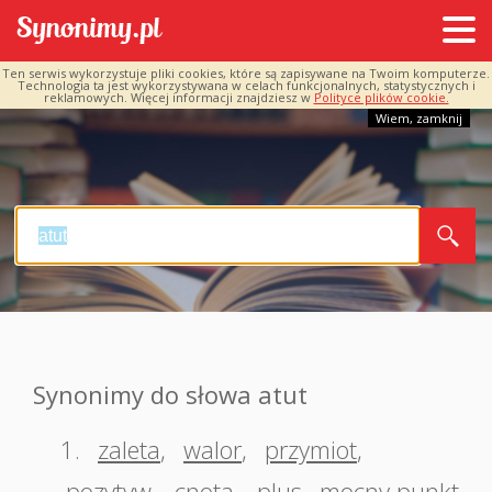
Ten serwis wykorzystuje pliki cookies, które są zapisywane na Twoim komputerze.
Technologia ta jest wykorzystywana w celach funkcjonalnych, statystycznych i
reklamowych. Więcej informacji znajdziesz w
Polityce plików cookie.
Wiem, zamknij
Synonimy do słowa atut
1.
zaleta
,
walor
,
przymiot
,
pozytyw
,
cnota
,
plus
,
mocny punkt