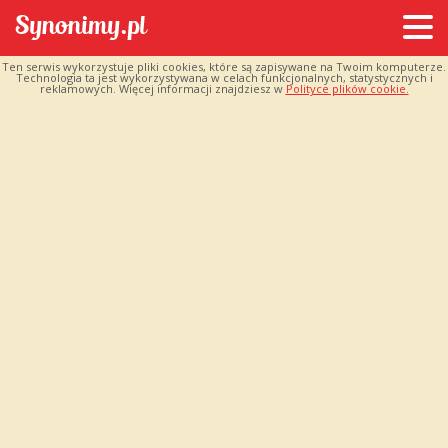
Ten serwis wykorzystuje pliki cookies, które są zapisywane na Twoim komputerze.
Technologia ta jest wykorzystywana w celach funkcjonalnych, statystycznych i
reklamowych. Więcej informacji znajdziesz w
Polityce plików cookie.