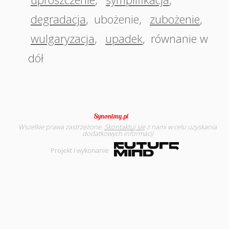
degradacja
,
ubożenie
,
zubożenie
,
wulgaryzacja
,
upadek
,
równanie w
dół
Wszelkie prawa zastrzeżone.
Skontaktuj się
z nami w celu uzyskania
dodatkowych informacji
Projekt i wykonanie