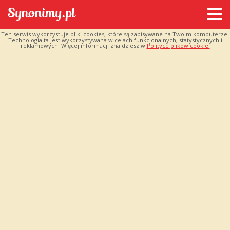
Ten serwis wykorzystuje pliki cookies, które są zapisywane na Twoim komputerze.
Technologia ta jest wykorzystywana w celach funkcjonalnych, statystycznych i
reklamowych. Więcej informacji znajdziesz w
Polityce plików cookie.