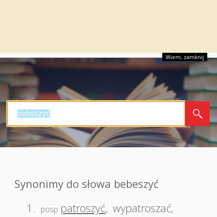
Wiem, zamknij
Synonimy do słowa bebeszyć
1.
patroszyć
,
wypatroszać
,
posp