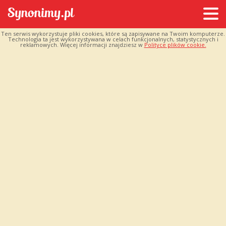
Ten serwis wykorzystuje pliki cookies, które są zapisywane na Twoim komputerze.
Technologia ta jest wykorzystywana w celach funkcjonalnych, statystycznych i
reklamowych. Więcej informacji znajdziesz w
Polityce plików cookie.