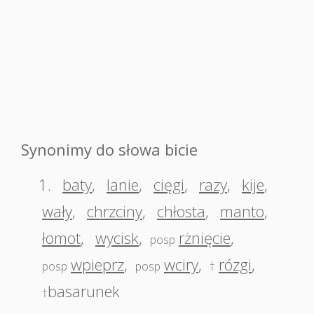
Synonimy do słowa bicie
1.
baty
,
lanie
,
cięgi
,
razy
,
kije
,
wały
,
chrzciny
,
chłosta
,
manto
,
łomot
,
wycisk
,
rżnięcie
,
posp
wpieprz
,
wciry
,
rózgi
,
posp
posp
†
basarunek
†