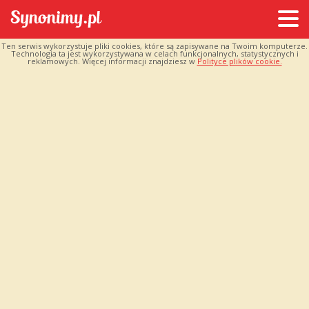
Ten serwis wykorzystuje pliki cookies, które są zapisywane na Twoim komputerze.
Technologia ta jest wykorzystywana w celach funkcjonalnych, statystycznych i
reklamowych. Więcej informacji znajdziesz w
Polityce plików cookie.