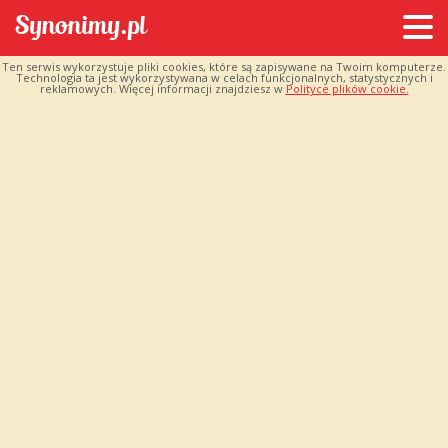
Ten serwis wykorzystuje pliki cookies, które są zapisywane na Twoim komputerze.
Technologia ta jest wykorzystywana w celach funkcjonalnych, statystycznych i
reklamowych. Więcej informacji znajdziesz w
Polityce plików cookie.