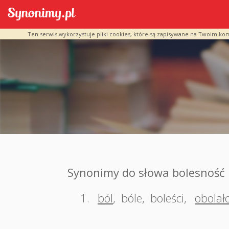
Ten serwis wykorzystuje pliki cookies, które są zapisywane na Twoim ko
Synonimy do słowa bolesność
1.
ból
,
bóle
,
boleści
,
obolał