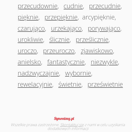
przecudownie
,
cudnie
,
przecudnie
,
pięknie
,
przepięknie
,
arcypięknie
,
czarująco
,
urzekająco
,
porywająco
,
urokliwie
,
ślicznie
,
prześlicznie
,
uroczo
,
przeuroczo
,
zjawiskowo
,
anielsko
,
fantastycznie
,
niezwykle
,
nadzwyczajnie
,
wybornie
,
rewelacyjnie
,
świetnie
,
prześwietnie
Wszelkie prawa zastrzeżone.
Skontaktuj się
z nami w celu uzyskania
dodatkowych informacji