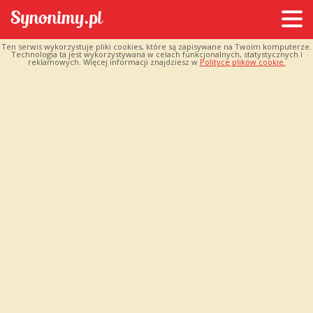
Ten serwis wykorzystuje pliki cookies, które są zapisywane na Twoim komputerze.
Technologia ta jest wykorzystywana w celach funkcjonalnych, statystycznych i
reklamowych. Więcej informacji znajdziesz w
Polityce plików cookie.