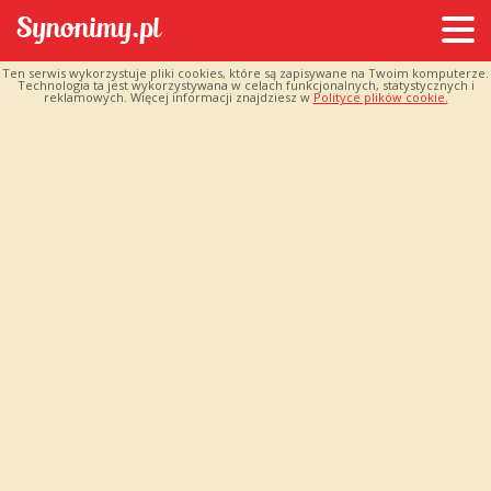
Ten serwis wykorzystuje pliki cookies, które są zapisywane na Twoim komputerze.
Technologia ta jest wykorzystywana w celach funkcjonalnych, statystycznych i
reklamowych. Więcej informacji znajdziesz w
Polityce plików cookie.