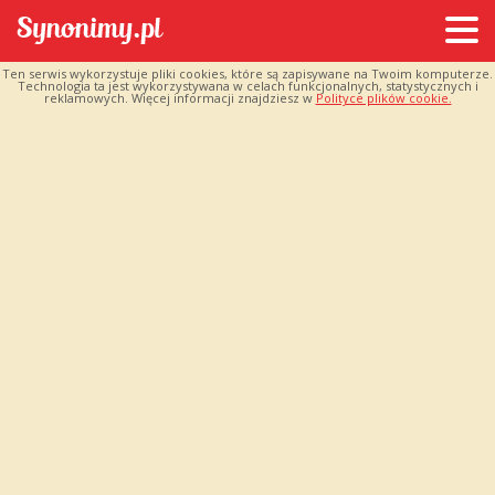
Ten serwis wykorzystuje pliki cookies, które są zapisywane na Twoim komputerze.
Technologia ta jest wykorzystywana w celach funkcjonalnych, statystycznych i
reklamowych. Więcej informacji znajdziesz w
Polityce plików cookie.