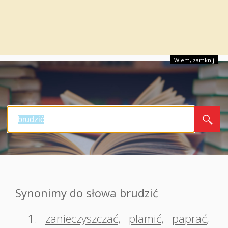
Wiem, zamknij
Synonimy do słowa brudzić
1.
zanieczyszczać
,
plamić
,
paprać
,