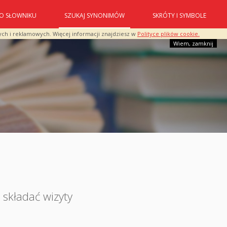
O SŁOWNIKU
SZUKAJ SYNONIMÓW
SKRÓTY I SYMBOLE
ych i reklamowych. Więcej informacji znajdziesz w
Polityce plików cookie.
Wiem, zamknij
,
składać wizyty