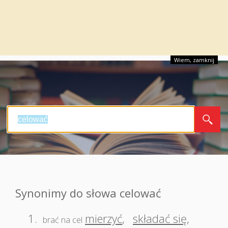
Wiem, zamknij
Synonimy do słowa celować
1.
mierzyć
,
składać się
,
brać na cel