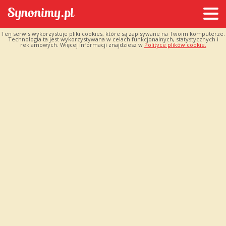
Ten serwis wykorzystuje pliki cookies, które są zapisywane na Twoim komputerze.
Technologia ta jest wykorzystywana w celach funkcjonalnych, statystycznych i
reklamowych. Więcej informacji znajdziesz w
Polityce plików cookie.