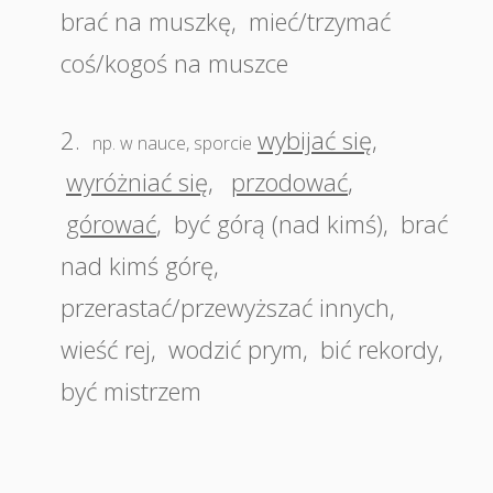
brać na muszkę
,
mieć/trzymać
coś/kogoś na muszce
2.
wybijać się
,
np. w nauce, sporcie
wyróżniać się
,
przodować
,
górować
,
być górą (nad kimś)
,
brać
nad kimś górę
,
przerastać/przewyższać innych
,
wieść rej
,
wodzić prym
,
bić rekordy
,
być mistrzem