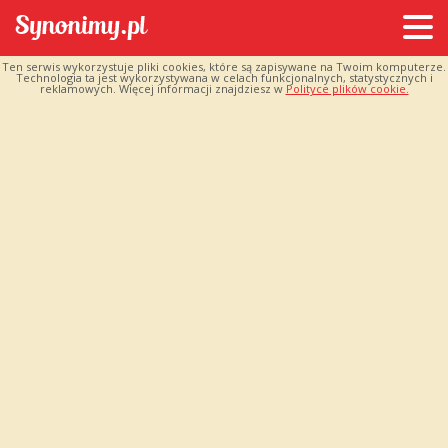
Ten serwis wykorzystuje pliki cookies, które są zapisywane na Twoim komputerze.
Technologia ta jest wykorzystywana w celach funkcjonalnych, statystycznych i
reklamowych. Więcej informacji znajdziesz w
Polityce plików cookie.