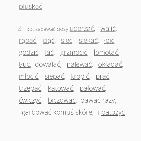
pluskać
2.
uderzać
,
walić
,
pot zadawać ciosy
rąbać
,
ciąć
,
siec
,
siekać
,
łoić
,
godzić
,
lać
,
grzmocić
,
łomotać
,
tłuc
,
dowalać
,
nalewać
,
okładać
,
młócić
,
siepać
,
kropić
,
prać
,
trzepać
,
katować
,
pałować
,
ćwiczyć
,
biczować
,
dawać razy
,
garbować komuś skórę
,
batożyć
†
†