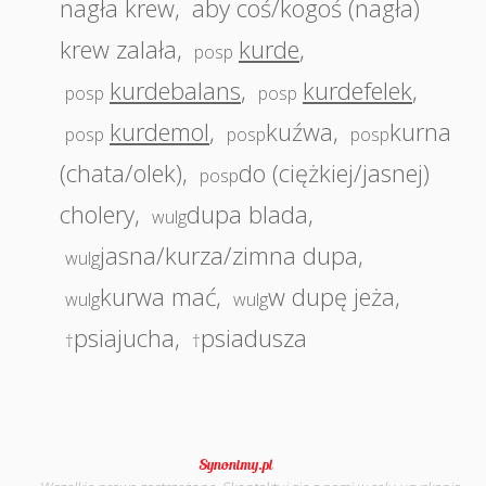
nagła krew
,
aby coś/kogoś (nagła)
krew zalała
,
kurde
,
posp
kurdebalans
,
kurdefelek
,
posp
posp
kurdemol
,
kuźwa
,
kurna
posp
posp
posp
(chata/olek)
,
do (ciężkiej/jasnej)
posp
cholery
,
dupa blada
,
wulg
jasna/kurza/zimna dupa
,
wulg
kurwa mać
,
w dupę jeża
,
wulg
wulg
psiajucha
,
psiadusza
†
†