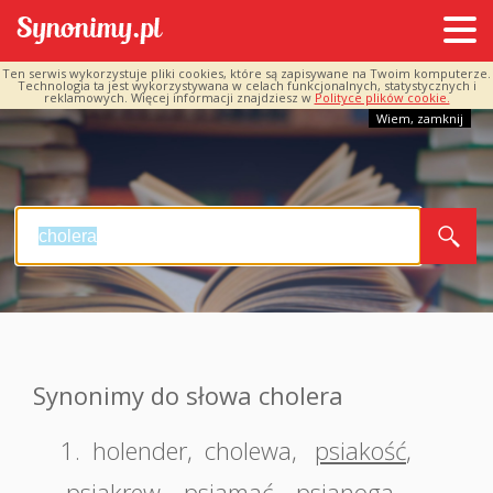
Ten serwis wykorzystuje pliki cookies, które są zapisywane na Twoim komputerze.
Technologia ta jest wykorzystywana w celach funkcjonalnych, statystycznych i
reklamowych. Więcej informacji znajdziesz w
Polityce plików cookie.
Wiem, zamknij
Synonimy do słowa cholera
1.
holender
,
cholewa
,
psiakość
,
psiakrew
,
psiamać
,
psianoga
,