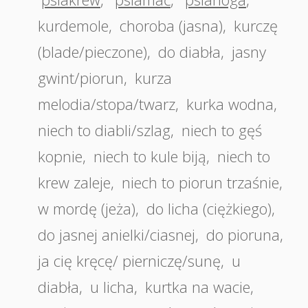
kurdemole
,
choroba (jasna)
,
kurczę
(blade/pieczone)
,
do diabła
,
jasny
gwint/piorun
,
kurza
melodia/stopa/twarz
,
kurka wodna
,
niech to diabli/szlag
,
niech to gęś
kopnie
,
niech to kule biją
,
niech to
krew zaleje
,
niech to piorun trzaśnie
,
w mordę (jeża)
,
do licha (ciężkiego)
,
do jasnej anielki/ciasnej
,
do pioruna
,
ja cię kręcę/ pierniczę/sunę
,
u
diabła
,
u licha
,
kurtka na wacie
,