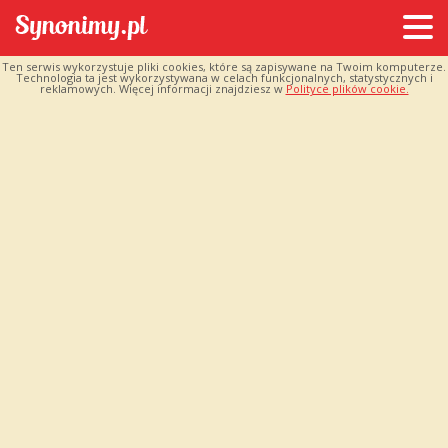
Ten serwis wykorzystuje pliki cookies, które są zapisywane na Twoim komputerze.
Technologia ta jest wykorzystywana w celach funkcjonalnych, statystycznych i
reklamowych. Więcej informacji znajdziesz w
Polityce plików cookie.