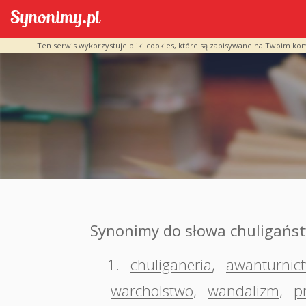
Ten serwis wykorzystuje pliki cookies, które są zapisywane na Twoim ko
Synonimy do słowa chuligańs
1.
chuliganeria
,
awanturnic
warcholstwo
,
wandalizm
,
p