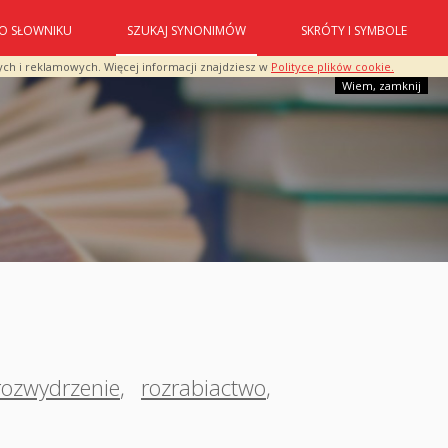
O SŁOWNIKU
SZUKAJ SYNONIMÓW
SKRÓTY I SYMBOLE
ych i reklamowych. Więcej informacji znajdziesz w
Polityce plików cookie.
Wiem, zamknij
rozwydrzenie
,
rozrabiactwo
,