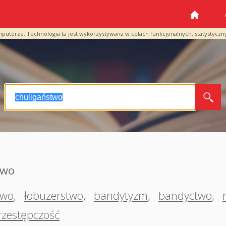
mputerze. Technologia ta jest wykorzystywana w celach funkcjonalnych, statystyczn
two
two
,
łobuzerstwo
,
bandytyzm
,
bandyctwo
,
rzestępczość