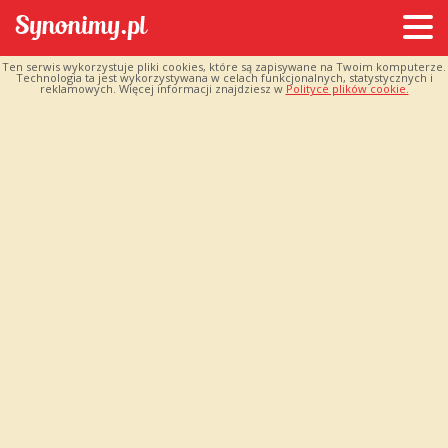
Ten serwis wykorzystuje pliki cookies, które są zapisywane na Twoim komputerze.
Technologia ta jest wykorzystywana w celach funkcjonalnych, statystycznych i
reklamowych. Więcej informacji znajdziesz w
Polityce plików cookie.