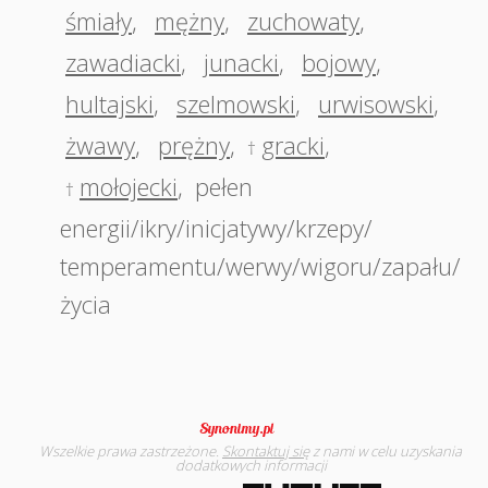
śmiały
,
mężny
,
zuchowaty
,
zawadiacki
,
junacki
,
bojowy
,
hultajski
,
szelmowski
,
urwisowski
,
żwawy
,
prężny
,
gracki
,
†
mołojecki
,
pełen
†
energii/ikry/inicjatywy/krzepy/
temperamentu/werwy/wigoru/zapału/
życia
Wszelkie prawa zastrzeżone.
Skontaktuj się
z nami w celu uzyskania
dodatkowych informacji