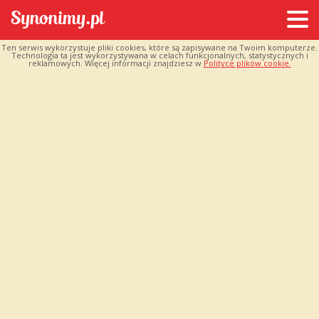
Ten serwis wykorzystuje pliki cookies, które są zapisywane na Twoim komputerze.
Technologia ta jest wykorzystywana w celach funkcjonalnych, statystycznych i
reklamowych. Więcej informacji znajdziesz w
Polityce plików cookie.