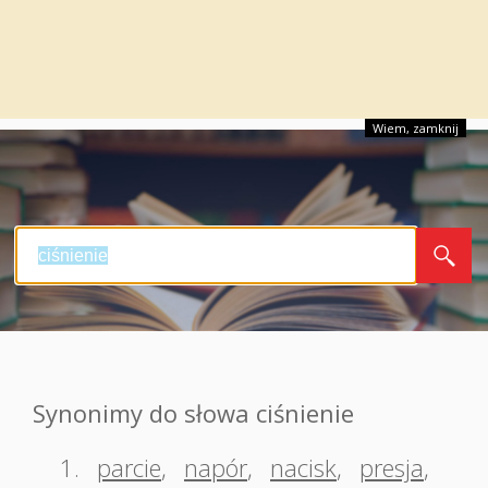
Wiem, zamknij
Synonimy do słowa ciśnienie
1.
parcie
,
napór
,
nacisk
,
presja
,