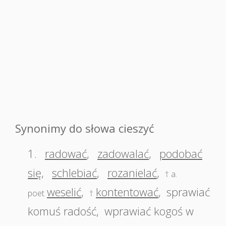
Synonimy do słowa cieszyć
1.
radować
,
zadowalać
,
podobać
się
,
schlebiać
,
rozanielać
,
† a.
weselić
,
kontentować
,
sprawiać
poet
†
komuś radość
,
wprawiać kogoś w