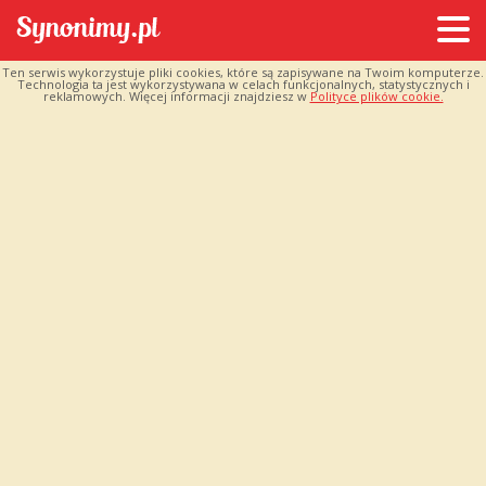
Ten serwis wykorzystuje pliki cookies, które są zapisywane na Twoim komputerze.
Technologia ta jest wykorzystywana w celach funkcjonalnych, statystycznych i
reklamowych. Więcej informacji znajdziesz w
Polityce plików cookie.