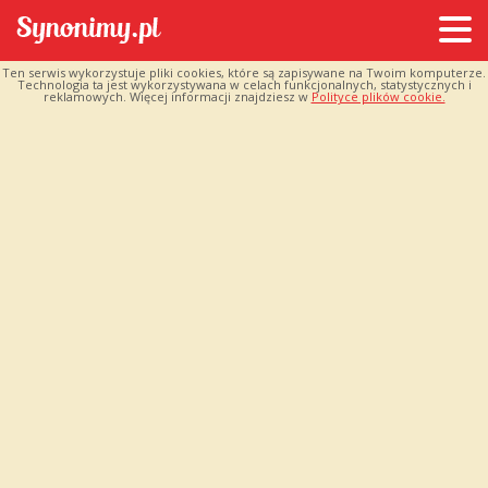
Ten serwis wykorzystuje pliki cookies, które są zapisywane na Twoim komputerze.
Technologia ta jest wykorzystywana w celach funkcjonalnych, statystycznych i
reklamowych. Więcej informacji znajdziesz w
Polityce plików cookie.