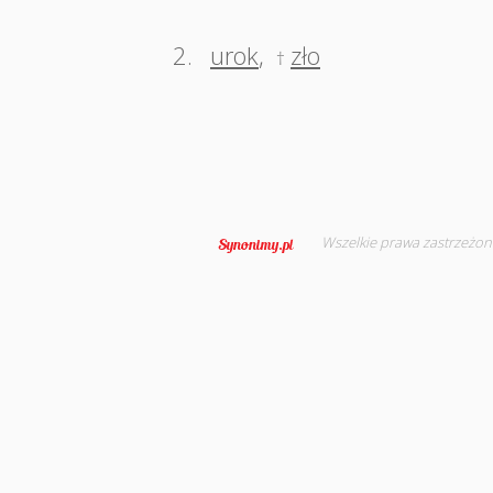
2.
urok
,
zło
†
Wszelkie prawa zastrzeżon