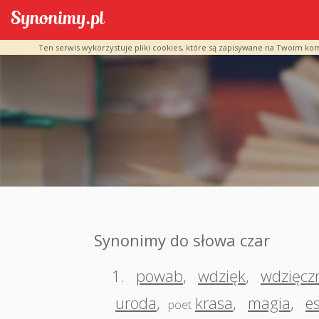
Ten serwis wykorzystuje pliki cookies, które są zapisywane na Twoim ko
Synonimy do słowa czar
1.
powab
,
wdzięk
,
wdzięcz
uroda
,
krasa
,
magia
,
e
poet