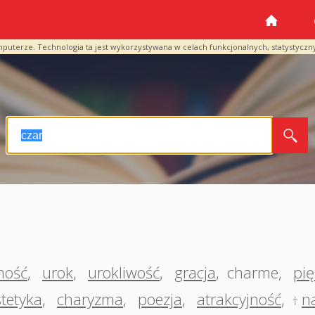
mputerze. Technologia ta jest wykorzystywana w celach funkcjonalnych, statystyczn
ność
,
urok
,
urokliwość
,
gracja
,
charme
,
pi
stetyka
,
charyzma
,
poezja
,
atrakcyjność
,
n
†