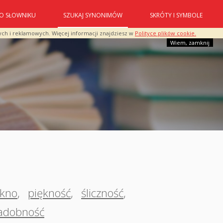
O SŁOWNIKU
SZUKAJ SYNONIMÓW
SKRÓTY I SYMBOLE
ych i reklamowych. Więcej informacji znajdziesz w
Polityce plików cookie.
Wiem, zamknij
ękno
,
piękność
,
śliczność
,
adobność