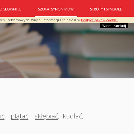
O SŁOWNIKU
SZUKAJ SYNONIMÓW
SKRÓTY I SYMBOLE
ych i reklamowych. Więcej informacji znajdziesz w
Polityce plików cookie.
Wiem, zamknij
ić
,
plątać
,
skłębiać
,
kudłać
,