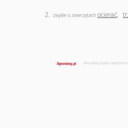
2.
ocierać
,
t
zwykle o zwierzętach
Wszelkie prawa zastrzeżon