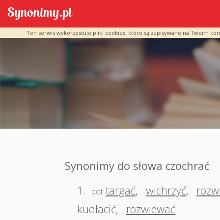
Ten serwis wykorzystuje pliki cookies, które są zapisywane na Twoim ko
Synonimy do słowa czochrać
1.
targać
,
wichrzyć
,
rozw
pot
kudłacić
,
rozwiewać