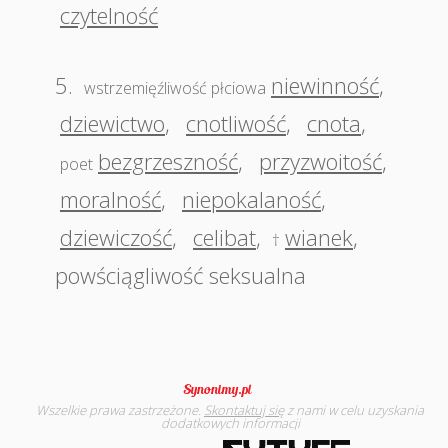
czytelność
5.
niewinność
,
wstrzemięźliwość płciowa
dziewictwo
,
cnotliwość
,
cnota
,
bezgrzeszność
,
przyzwoitość
,
poet
moralność
,
niepokalaność
,
dziewiczość
,
celibat
,
wianek
,
†
powściągliwość seksualna
Wszelkie prawa zastrzeżone.
Skontaktuj się
z nami w celu uzyskania
dodatkowych informacji