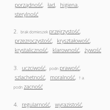
porządność
,
ład
,
higiena
,
sterylność
2.
przejrzystość
,
brak domieszek
przezroczystość
,
kryształowość
,
krystaliczność
,
klarowność
,
żywość
3.
uczciwość
,
prawość
,
podn
szlachetność
,
moralność
,
† a.
zacność
podn
4.
regularność
,
wyrazistość
,