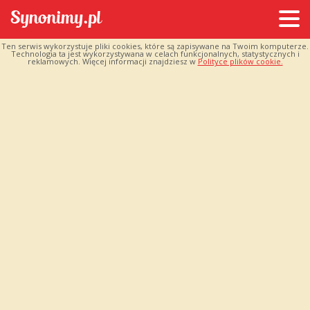
Ten serwis wykorzystuje pliki cookies, które są zapisywane na Twoim komputerze.
Technologia ta jest wykorzystywana w celach funkcjonalnych, statystycznych i
reklamowych. Więcej informacji znajdziesz w
Polityce plików cookie.