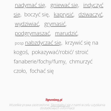
nadymać się
,
gniewać się
,
indyczyć
się
,
boczyć się
,
kaprysić
,
dziwaczyć
,
wydziwiać
,
grymasić
,
podgrymaszać
,
marudzić
,
nabzdyczać się
,
krzywić się na
posp
kogoś
,
pokazywać/robić/ stroić
fanaberie/fochy/fumy
,
chmurzyć
czoło
,
fochać się
Wszelkie prawa zastrzeżone.
Skontaktuj się
z nami w celu uzyskania
dodatkowych informacji