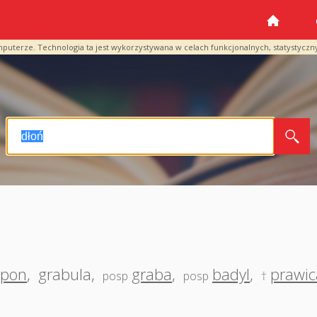
mputerze. Technologia ta jest wykorzystywana w celach funkcjonalnych, statystyczn
zpon
,
grabula
,
graba
,
badyl
,
prawic
posp
posp
†