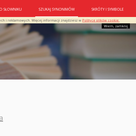
O SŁOWNIKU
SZUKAJ SYNONIMÓW
SKRÓTY I SYMBOLE
ych i reklamowych. Więcej informacji znajdziesz w
Polityce plików cookie.
Wiem, zamknij
a