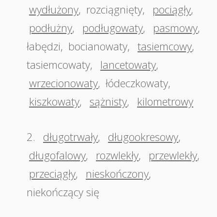
wydłużony
,
rozciągnięty
,
pociągły
,
podłużny
,
podługowaty
,
pasmowy
,
łabędzi
,
bocianowaty
,
tasiemcowy
,
tasiemcowaty
,
lancetowaty
,
wrzecionowaty
,
łódeczkowaty
,
kiszkowaty
,
sążnisty
,
kilometrowy
2.
długotrwały
,
długookresowy
,
długofalowy
,
rozwlekły
,
przewlekły
,
przeciągły
,
nieskończony
,
niekończący się