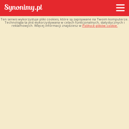
Ten serwis wykorzystuje pliki cookies, które są zapisywane na Twoim komputerze.
Technologia ta jest wykorzystywana w celach funkcjonalnych, statystycznych i
reklamowych. Więcej informacji znajdziesz w
Polityce plików cookie.