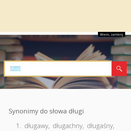
Wiem, zamknij
Synonimy do słowa długi
1.
długawy
,
długachny
,
długaśny
,