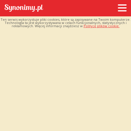
Ten serwis wykorzystuje pliki cookies, które są zapisywane na Twoim komputerze.
Technologia ta jest wykorzystywana w celach funkcjonalnych, statystycznych i
reklamowych. Więcej informacji znajdziesz w
Polityce plików cookie.