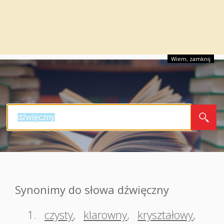
Wiem, zamknij
Synonimy do słowa dźwięczny
1.
czysty
,
klarowny
,
kryształowy
,