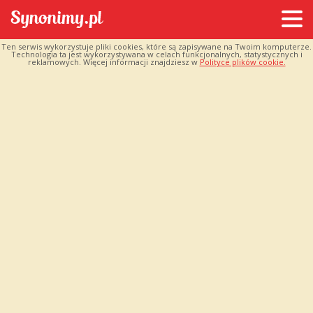
Ten serwis wykorzystuje pliki cookies, które są zapisywane na Twoim komputerze.
Technologia ta jest wykorzystywana w celach funkcjonalnych, statystycznych i
reklamowych. Więcej informacji znajdziesz w
Polityce plików cookie.