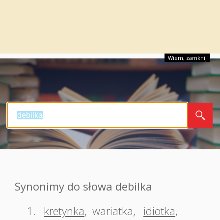
Wiem, zamknij
Synonimy do słowa debilka
1.
kretynka
,
wariatka
,
idiotka
,