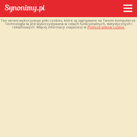
Ten serwis wykorzystuje pliki cookies, które są zapisywane na Twoim komputerze.
Technologia ta jest wykorzystywana w celach funkcjonalnych, statystycznych i
reklamowych. Więcej informacji znajdziesz w
Polityce plików cookie.