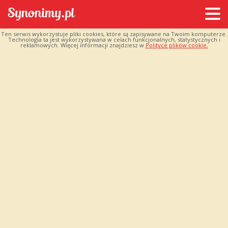
Ten serwis wykorzystuje pliki cookies, które są zapisywane na Twoim komputerze.
Technologia ta jest wykorzystywana w celach funkcjonalnych, statystycznych i
reklamowych. Więcej informacji znajdziesz w
Polityce plików cookie.