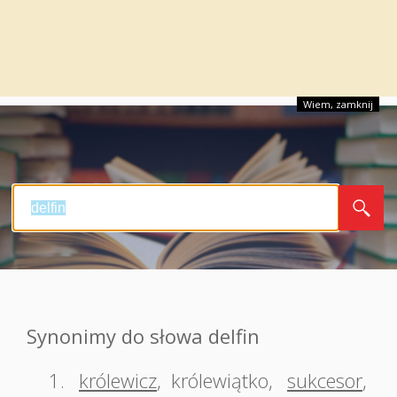
Wiem, zamknij
Synonimy do słowa delfin
1.
królewicz
,
królewiątko
,
sukcesor
,