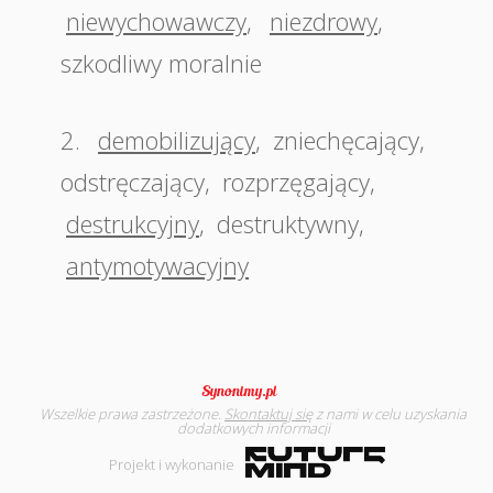
niewychowawczy
,
niezdrowy
,
szkodliwy moralnie
2.
demobilizujący
,
zniechęcający
,
odstręczający
,
rozprzęgający
,
destrukcyjny
,
destruktywny
,
antymotywacyjny
Wszelkie prawa zastrzeżone.
Skontaktuj się
z nami w celu uzyskania
dodatkowych informacji
Projekt i wykonanie