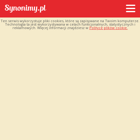
Ten serwis wykorzystuje pliki cookies, które są zapisywane na Twoim komputerze.
Technologia ta jest wykorzystywana w celach funkcjonalnych, statystycznych i
reklamowych. Więcej informacji znajdziesz w
Polityce plików cookie.