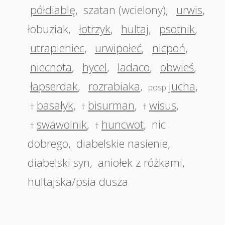
półdiablę
,
szatan (wcielony)
,
urwis
,
łobuziak
,
łotrzyk
,
hultaj
,
psotnik
,
utrapieniec
,
urwipołeć
,
nicpoń
,
niecnota
,
hycel
,
ladaco
,
obwieś
,
łapserdak
,
rozrabiaka
,
jucha
,
posp
basałyk
,
bisurman
,
wisus
,
†
†
†
swawolnik
,
huncwot
,
nic
†
†
dobrego
,
diabelskie nasienie
,
diabelski syn
,
aniołek z różkami
,
hultajska/psia dusza