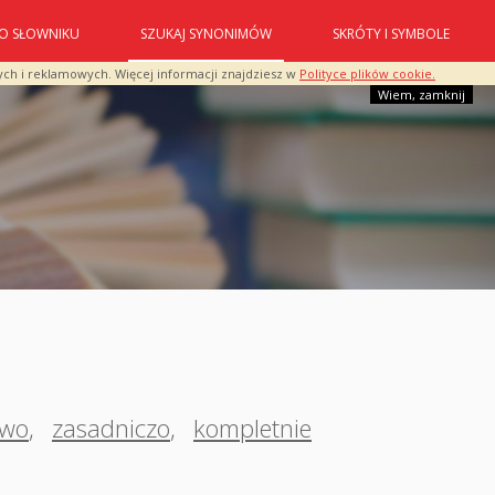
O SŁOWNIKU
SZUKAJ SYNONIMÓW
SKRÓTY I SYMBOLE
ych i reklamowych. Więcej informacji znajdziesz w
Polityce plików cookie.
Wiem, zamknij
owo
,
zasadniczo
,
kompletnie