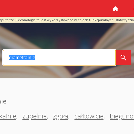
mputerze. Technologia ta jest wykorzystywana w celach funkcjonalnych, statystyczn
ie
kalnie
,
zupełnie
,
zgoła
,
całkowicie
,
biegun